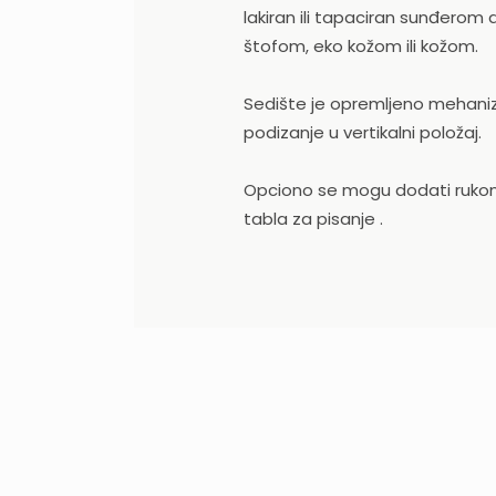
lakiran ili tapaciran sunđerom d
štofom, eko kožom ili kožom.
Sedište je opremljeno mehan
podizanje u vertikalni položaj.
Opciono se mogu dodati rukonas
tabla za pisanje .