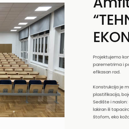
Amfi
“TEH
EKON
Projektujemo ko
paremetrima i 
efikasan rad.
Konstrukcija je 
plastifikacija, bo
Sedište i naslon:
lakiran ili tapac
štofom, eko kožo