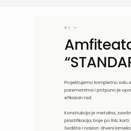
01 —
Amfiteat
“STANDA
Projektujemo kompletnu salu
paremetrima i potpuno je o
efikasan rad.
Konstrukcija je metalna, zavr
plastifikacija, boje po RAL karti.
Sedište i naslon: drveni lameli