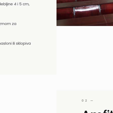
ebljine 4 i 5 cm,
izmom za
loni ili sklopiva
02 —