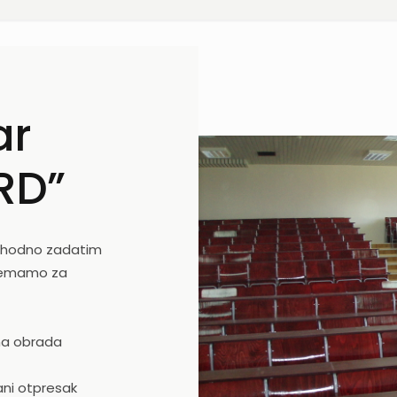
ar
RD”
 shodno zadatim
premamo za
šna obrada
rani otpresak