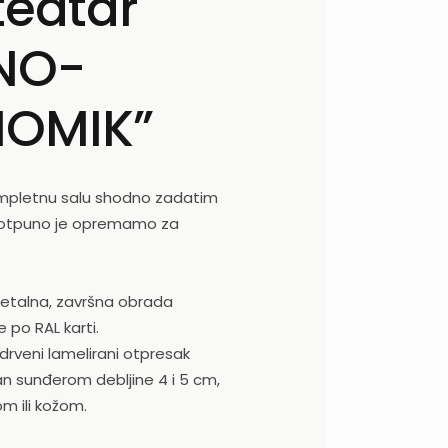
teatar
NO-
OMIK”
mpletnu salu shodno zadatim
potpuno je opremamo za
metalna, završna obrada
je po RAL karti.
 drveni lamelirani otpresak
iran sunđerom debljine 4 i 5 cm,
m ili kožom.