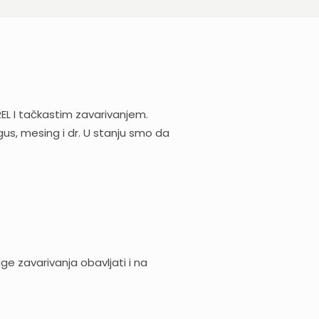
EL I tačkastim zavarivanjem.
gus, mesing i dr. U stanju smo da
e zavarivanja obavljati i na