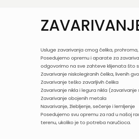
ZAVARIVANJ
Usluge zavarivanja crnog čelika, prohroma,
Posedujemo opremu i aparate za zavarivanje
odgovorimo na sve zahteve klijenata što se 
Zavarivanje niskolegiranih čelika, livenih gv
Zavarivanje teško zavarljivih čelika
Zavarivanje nikla i legura nikla (zavarivanje 
Zavarivanje obojenih metala
Navarivanje, žlebljenje, sečenje i lemljenje
Posedujemo svu opremu za rad u našoj radi
terenu, ukoliko je to potreba naručioca.