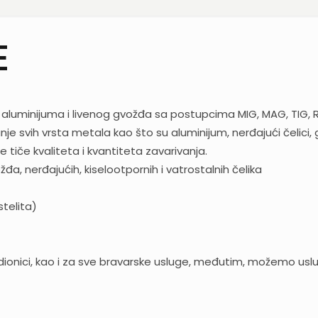
E
 aluminijuma i livenog gvožđa sa postupcima MIG, MAG, TIG, R
 svih vrsta metala kao što su aluminijum, nerđajući čelici, 
tiče kvaliteta i kvantiteta zavarivanja.
ožđa, nerđajućih, kiselootpornih i vatrostalnih čelika
stelita)
onici, kao i za sve bravarske usluge, međutim, možemo uslug