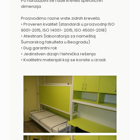
Po narudžbini se rade kreveti specifičnih
dimenzija.
Proizvodimo razne vrste zidnih kreveta.
• Proveren kvalitet (standardi u proizvodnji ISO
9001-2015, ISO 14001- 2015, ISO 45001-2018)
• Atestirani (laboratorija za nameštaj
Šumarskog fakulteta u Beogradu)
• Dug garantni rok
• Jedinstven dizajn I tehnička rešenja
• Kvalitetni materijali koji se koriste u izradi.