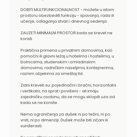
DOBITI MULTIFUNKCIONALNOST - možete u istom
prostoru obezbediti funkciju - spavanja, rada ili
učenje, odlaganja stvari i dnevnog sedenja.
ZAUZETI MINIMALNI PROSTOR kada se krevet ne
koristi.
Praktična primena u privatnim domovima, kao
pomoćni ili glavni ležaj u hotelima i hostelima, u
bolnicama, studenskim i omladinskim
domovima, radničkim naseljima, kontejnerima,
raznim objekima za smeštaj itd.
Zidni kreveti su: pojedinačni i bračni, horizontalni
i vertikalni, na sprat i povišeni - ali imaju
zajedničku osobinu, da se mogu sklopiti uza zid
kada se ne koriste.
Nema ograničenja za dušek ni po težini, ni po
vrsti, ni po dimenziji. Dušek može biti zičani ili
sunđerasti.